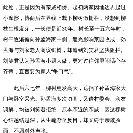
此处，正是因为有亲戚相傍。起初两家因地边界起过
浙江
安徽
福建
江西
小摩擦，协商后在界线上栽下柳树做栅栏，没想到柳
山东
河南
湖北
湖南
枝生根发芽，一长便是近30年。树长至十五六年时，
广东
广西
海南
重庆
树干逐渐偏向孙孟海家一侧，遮光影响菜园收成，孙
四川
贵州
云南
西藏
孟海与刘家老人商议锯树，却遭到刘笑君坚决阻拦。
刘笑君认为孙孟海小题大做，更对过往邻里闲话心存
陕西
甘肃
青海
宁夏
芥蒂，直言要为家人“争口气”。
新疆
内蒙古
黑龙江
此后六七年，柳树愈发高大，遮挡了孙孟海家大
多语种频道
门与卧室采光。孙孟海多次协商，又请村委会、亲友
调解，均被刘笑君拒绝。原本亲近的亲戚，因这棵树
English
Español
Français
عربى
心结越结越深，从生疏渐至反目，却又碍于亲戚脸
Русский язык
日本語
한국어
面，不愿对外声张。