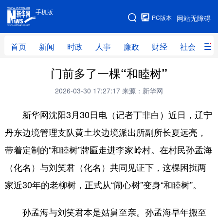
手机版
手机版
PC版本
网站无障碍
网站地图
首页
新闻
时政
人事
廉政
财经
社会
科
门前多了一棵“和睦树”
首页
新闻
时政
人事
2026-03-30 17:27:17
来源：新华网
廉政
财经
社会
科技
新华网沈阳3月30日电（记者丁非白）近日，辽宁
文化
教育
健康
旅游
丹东边境管理支队黄土坎边境派出所副所长夏远亮，
体育
视频
直播
无人机
带着定制的“和睦树”牌匾走进李家岭村。在村民孙孟海
（化名）与刘笑君（化名）共同见证下，这棵困扰两
地方频道
家近30年的老柳树，正式从“闹心树”变身“和睦树”。
北京
天津
河北
山西
孙孟海与刘笑君本是姑舅至亲。孙孟海早年搬至
辽宁
吉林
上海
江苏