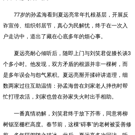
Deutsch
Português
77岁的孙孟海看到夏远亮常年扎根基层，开展反
诈宣传、组织邻居节，真心为民解忧，终于在一次入
户走访中，道出了藏在心底多年的烦心事。
夏远亮耐心倾听后，随即上门与刘笑君促膝长谈3
个多小时。他发现，双方矛盾的根源并非一棵树，而
是多年误会与怨气累积。夏远亮掰开揉碎讲道理，细
数两家过往互助温情：孙孟海曾在刘家老人摔伤时帮
忙打理农活，刘家也曾在孙家失火时出手相助。
一番真情劝解，刘笑君终于放下芥蒂，同意将柳
树锯至栅栏高度。春节前，这棵“碍事”的老树被妥善修
剪，多年隔阂随之破冰。此后，夏远亮多次回访，听