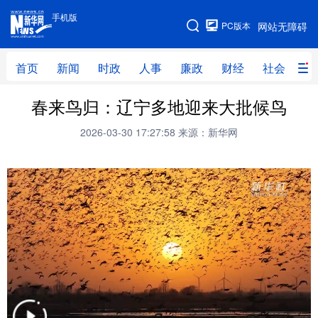
手机版
手机版
PC版本
网站无障碍
网站地图
首页
新闻
时政
人事
廉政
财经
社会
科
春来鸟归：辽宁多地迎来大批候鸟
首页
新闻
时政
人事
2026-03-30 17:27:58
来源：新华网
廉政
财经
社会
科技
文化
教育
健康
旅游
体育
视频
直播
无人机
地方频道
北京
天津
河北
山西
辽宁
吉林
上海
江苏