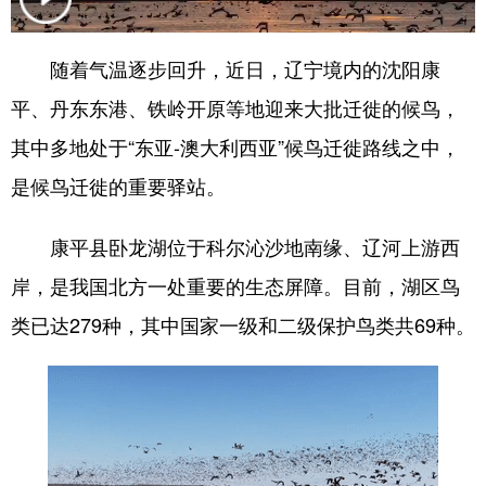
浙江
安徽
福建
江西
随着气温逐步回升，近日，辽宁境内的沈阳康
山东
河南
湖北
湖南
平、丹东东港、铁岭开原等地迎来大批迁徙的候鸟，
广东
广西
海南
重庆
其中多地处于“东亚-澳大利西亚”候鸟迁徙路线之中，
四川
贵州
云南
西藏
是候鸟迁徙的重要驿站。
陕西
甘肃
青海
宁夏
康平县卧龙湖位于科尔沁沙地南缘、辽河上游西
新疆
内蒙古
黑龙江
岸，是我国北方一处重要的生态屏障。目前，湖区鸟
类已达279种，其中国家一级和二级保护鸟类共69种。
多语种频道
English
Español
Français
عربى
Русский язык
日本語
한국어