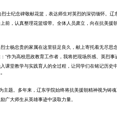
向烈士纪念碑敬献花篮，表达师生对英烈的深切缅怀。辽
步上前，认真整理花篮缎带。全体人员肃立，向在抗美援
士杨忠贵的家属在这里驻足良久，献上寄托着无尽思
：“作为高校思政教育工作者，我将把现场所感、英烈事
融入课堂教学与实践育人的全过程，让同学们在铭记历史
”
为主题。多年来，辽东学院始终将抗美援朝精神视为铸魂
激励广大师生从英雄事迹中汲取力量。