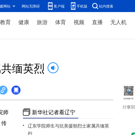
建网站
网站无障碍
客户端
手机版
站内搜索
教育
健康
旅游
体育
视频
直播
无人机
属共缅英烈
院师
新华社记者看辽宁
，传
辽东学院师生与抗美援朝烈士家属共缅英
烈