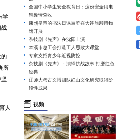
全国中小学生安全教育日：这份安全用电
锦囊请查收
东学
康熙皇帝的书法日课展览在大连旅顺博物
朝战
馆开展
杂技剧《先声》在沈阳上演
本溪市总工会打造工人思政大课堂
念的
专家支招青少年近视防控
杂技剧《先声》：演绎抗战故事 打磨红色
迹所
经典
中坚
辽师大考古文博团队红山文化研究取得阶
段性成果
视频
育人