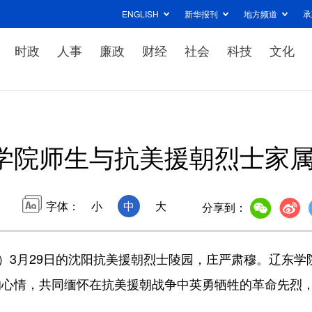
ENGLISH
新华报刊
地方频道
承
时政
人事
廉政
财经
社会
科技
文化
学院师生与抗美援朝烈士家
字体：
小
中
大
分享到：
3月29日的沈阳抗美援朝烈士陵园，庄严肃穆。辽东学
的心情，共同缅怀在抗美援朝战争中英勇牺牲的革命先烈