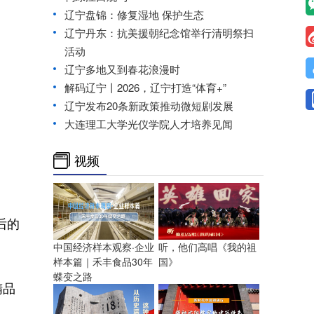
辽宁盘锦：修复湿地 保护生态
辽宁丹东：抗美援朝纪念馆举行清明祭扫
活动
辽宁多地又到春花浪漫时
解码辽宁丨2026，辽宁打造“体育+”
辽宁发布20条新政策推动微短剧发展
大连理工大学光仪学院人才培养见闻
视频
后的
中国经济样本观察·企业
听，他们高唱《我的祖
样本篇｜禾丰食品30年
国》
蝶变之路
精品