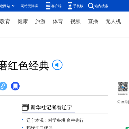
建网站
网站无障碍
客户端
手机版
站内搜索
教育
健康
旅游
体育
视频
直播
无人机
磨红色经典
新华社记者看辽宁
辽宁本溪：科学备耕 良种先行
鸭绿江口观鸟