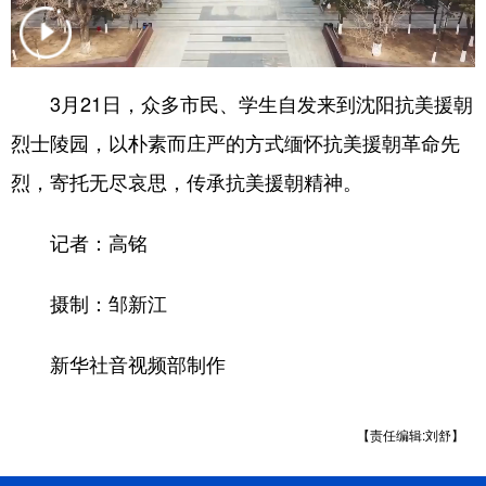
浙江
安徽
福建
江西
山东
河南
湖北
湖南
3月21日，众多市民、学生自发来到沈阳抗美援朝
广东
广西
海南
重庆
烈士陵园，以朴素而庄严的方式缅怀抗美援朝革命先
四川
贵州
云南
西藏
烈，寄托无尽哀思，传承抗美援朝精神。
陕西
甘肃
青海
宁夏
记者：高铭
新疆
内蒙古
黑龙江
摄制：邹新江
多语种频道
新华社音视频部制作
English
Español
Français
عربى
【责任编辑:刘舒】
Русский язык
日本語
한국어