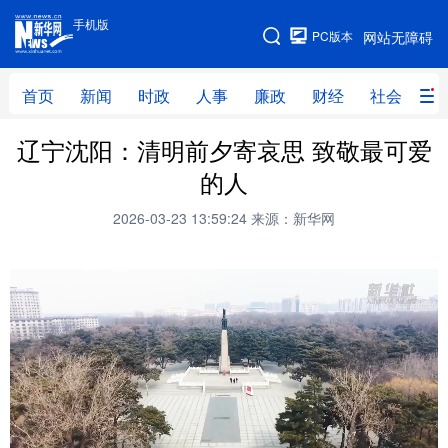
手机版
手机版
PC版本
网站无障碍
网站地图
首页
新闻
时政
人事
廉政
财经
社会
科
辽宁沈阳：清明前夕寄哀思 致敬最可爱
首页
新闻
时政
人事
的人
廉政
财经
社会
科技
2026-03-23 13:59:24
来源：新华网
文化
教育
健康
旅游
体育
视频
直播
无人机
地方频道
北京
天津
河北
山西
辽宁
吉林
上海
江苏