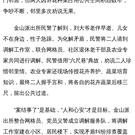
争吵不断，邻里多次劝说无果。
浙江
安徽
福建
江西
山东
河南
湖北
湖南
金山派出所民警了解到，刘大爷老伴早逝、儿女
广东
广西
海南
重庆
不在身边，性子急躁。为化解矛盾，民警将二人请到
调解工作室，联合网格员、社区退休老干部及农业专
四川
贵州
云南
西藏
家共同进行调解。民警借用“六尺巷”典故，劝说二人珍
陕西
甘肃
青海
宁夏
惜邻里情。农业专家还现场传授花卉养护、蔬菜培育
新疆
内蒙古
黑龙江
知识，最终二人握手言和，将各自的花卉蔬菜后移三
尺，留出公共过道。
多语种频道
“案结事了”是基础，“人和心安”才是目标。金山派
English
Español
Français
عربى
出所整合网格员、党员义警成立调解服务队，将调解
Русский язык
日本語
한국어
工作室建在小区、居民楼下，实现矛盾纠纷排查覆盖