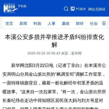
手机版
手机版
PC版本
网站无障碍
网站地图
首页
新闻
时政
人事
廉政
财经
社会
科
本溪公安多措并举推进矛盾纠纷排查化
首页
新闻
时政
人事
解
廉政
财经
社会
科技
2026-03-22 20:36:43
来源：新华网
文化
教育
健康
旅游
新华网沈阳3月22日电（记者丁非白）在本溪市公
体育
视频
直播
无人机
安局明山分局金山派出所的“枫调安邻”调解工作室里，
一面特殊锦旗背后，藏着一桩化解经年邻里矛盾的温
地方频道
暖故事。“这来自一次拉家常。”有一次，金山派出所所
北京
天津
河北
山西
长秦纪伟在走访中得知辖区居民张大妈与刘大爷是对
辽宁
吉林
上海
江苏
门邻居，但两人因养花种菜占用公共空间积怨数年，