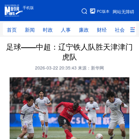
手机版
手机版
PC版本
网站无障碍
网站地图
首页
新闻
时政
人事
廉政
财经
社会
科
足球——中超：辽宁铁人队胜天津津门
首页
新闻
时政
人事
虎队
廉政
财经
社会
科技
2026-03-22 20:35:43
来源：新华网
文化
教育
健康
旅游
体育
视频
直播
无人机
地方频道
北京
天津
河北
山西
辽宁
吉林
上海
江苏