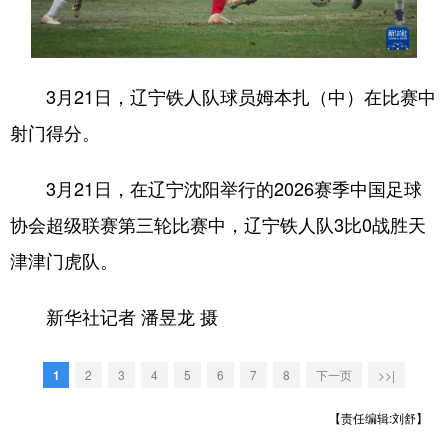
浙江
安徽
福建
江西
山东
河南
湖北
湖南
3月21日，辽宁铁人队球员姆本扎（中）在比赛中
广东
广西
海南
重庆
射门得分。
四川
贵州
云南
西藏
3月21日，在辽宁沈阳举行的2026赛季中国足球
陕西
甘肃
青海
宁夏
协会超级联赛第三轮比赛中，辽宁铁人队3比0战胜天
新疆
内蒙古
黑龙江
津津门虎队。
新华社记者 潘昱龙 摄
多语种频道
English
Español
Français
عربى
1
2
3
4
5
6
7
8
下一页
>>|
Русский язык
日本語
한국어
【责任编辑:刘舒】