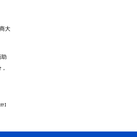
商大
面助
势，
刘舒】