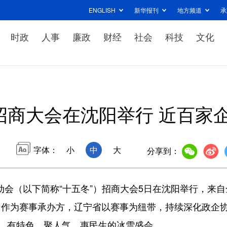
ENGLISH
新华报刊
地方频道
承
时政
人事
廉政
财经
社会
科技
文化
”招商大会在沈阳举行 近百家
字体：
小
中
大
分享到：
会（以下简称“十五冬”）招商大会5日在沈阳举行，来自
。作为赛事承办方，辽宁省以赛事为纽带，持续深化政企
平、有特色、聚人气、惠民生的冰雪盛会。