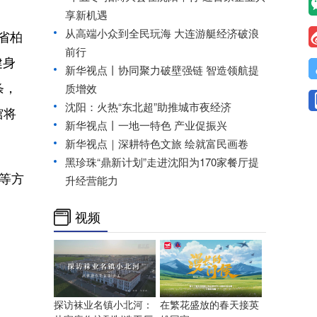
享新机遇
从高端小众到全民玩海 大连游艇经济破浪
省柏
前行
健身
新华视点丨协同聚力破壁强链 智造领航提
条，
质增效
沈阳：火热“东北超”助推城市夜经济
馆将
新华视点丨一地一特色 产业促振兴
新华视点｜深耕特色文旅 绘就富民画卷
黑珍珠“鼎新计划”走进沈阳为170家餐厅提
等方
升经营能力
视频
探访袜业名镇小北河：
在繁花盛放的春天接英