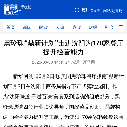
手机版
手机版
PC版本
网站无障碍
网站地图
首页
新闻
时政
人事
廉政
财经
社会
科
黑珍珠“鼎新计划”走进沈阳为170家餐厅
首页
新闻
时政
人事
提升经营能力
廉政
财经
社会
科技
2026-06-03 14:41:21
来源：新华网
文化
教育
健康
旅游
新华网沈阳6月2日电 美团黑珍珠餐厅指南“鼎新计
体育
视频
直播
无人机
划”6月2日在沈阳市商务局指导下正式落地沈阳。作
为“沈阳味道 千滋百味”美食系列活动的组成部分，黑
地方频道
珍珠邀请四位行业顶尖导师，围绕菜品创新、品牌构
北京
天津
河北
山西
建、经营能力提升等主题，为沈阳170余家精致餐饮商
辽宁
吉林
上海
江苏
户带来为期两天的沉浸式专业培训。这也是“鼎新计