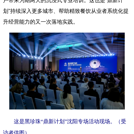
划”持续深入更多城市、帮助精致餐饮从业者系统化提
浙江
安徽
福建
江西
升经营能力的又一次落地实践。
山东
河南
湖北
湖南
广东
广西
海南
重庆
四川
贵州
云南
西藏
陕西
甘肃
青海
宁夏
新疆
内蒙古
黑龙江
多语种频道
English
Español
Français
عربى
这是黑珍珠“鼎新计划”沈阳专场活动现场。（受
Русский язык
日本語
한국어
访者供图）