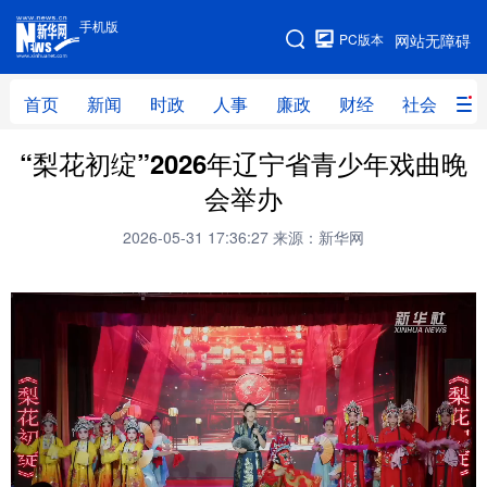
手机版
手机版
PC版本
网站无障碍
网站地图
首页
新闻
时政
人事
廉政
财经
社会
科
“梨花初绽”2026年辽宁省青少年戏曲晚
首页
新闻
时政
人事
会举办
廉政
财经
社会
科技
2026-05-31 17:36:27
来源：新华网
文化
教育
健康
旅游
体育
视频
直播
无人机
地方频道
北京
天津
河北
山西
辽宁
吉林
上海
江苏