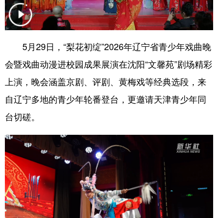
浙江
安徽
福建
江西
山东
河南
湖北
湖南
5月29日，“梨花初绽”2026年辽宁省青少年戏曲晚
广东
广西
海南
重庆
会暨戏曲动漫进校园成果展演在沈阳“文馨苑”剧场精彩
四川
贵州
云南
西藏
上演，晚会涵盖京剧、评剧、黄梅戏等经典选段，来
自辽宁多地的青少年轮番登台，更邀请天津青少年同
陕西
甘肃
青海
宁夏
台切磋。
新疆
内蒙古
黑龙江
多语种频道
English
Español
Français
عربى
Русский язык
日本語
한국어