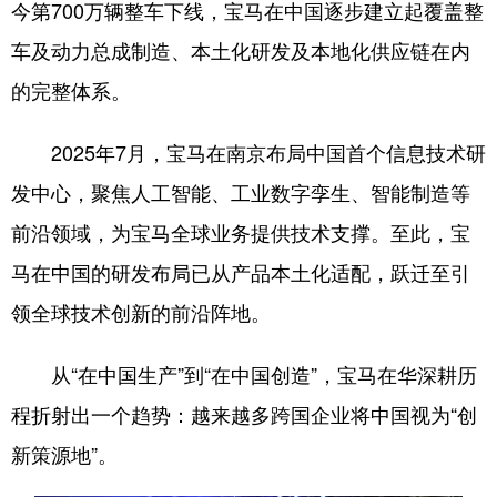
今第700万辆整车下线，宝马在中国逐步建立起覆盖整
浙江
安徽
福建
江西
车及动力总成制造、本土化研发及本地化供应链在内
山东
河南
湖北
湖南
的完整体系。
广东
广西
海南
重庆
2025年7月，宝马在南京布局中国首个信息技术研
四川
贵州
云南
西藏
发中心，聚焦人工智能、工业数字孪生、智能制造等
陕西
甘肃
青海
宁夏
前沿领域，为宝马全球业务提供技术支撑。至此，宝
马在中国的研发布局已从产品本土化适配，跃迁至引
新疆
内蒙古
黑龙江
领全球技术创新的前沿阵地。
多语种频道
从“在中国生产”到“在中国创造”，宝马在华深耕历
English
Español
Français
عربى
程折射出一个趋势：越来越多跨国企业将中国视为“创
新策源地”。
Русский язык
日本語
한국어