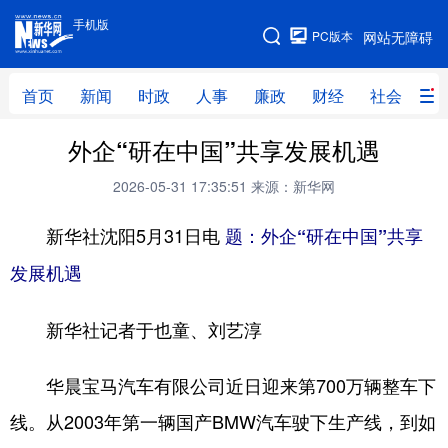
手机版
手机版
PC版本
网站无障碍
网站地图
首页
新闻
时政
人事
廉政
财经
社会
科
外企“研在中国”共享发展机遇
首页
新闻
时政
人事
2026-05-31 17:35:51
来源：新华网
廉政
财经
社会
科技
新华社沈阳5月31日电
题：外企“研在中国”共享
文化
教育
健康
旅游
发展机遇
体育
视频
直播
无人机
新华社记者于也童、刘艺淳
地方频道
华晨宝马汽车有限公司近日迎来第700万辆整车下
北京
天津
河北
山西
线。从2003年第一辆国产BMW汽车驶下生产线，到如
辽宁
吉林
上海
江苏