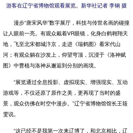
游客在辽宁省博物馆观看展览。新华社记者 李钢 摄
漫步“唐宋风华”数字展厅，科技与传世名画的碰撞
让人眼前一亮。有观众戴着VR眼镜，化身白鹤翱翔天
地，飞至北宋都城汴京，走进《瑞鹤图》看宋代山
河；有观众躺在沙发上，仰望穹顶，沉浸于《洛神赋
图》中曹植与洛神从邂逅到分别的画境。
“展览通过全息投影、虚拟现实、增强现实、互动
游戏等，不仅还原了原作之美，更再现了当时的盛
景，观众仿佛在时空中漫步。”辽宁省博物馆馆长王筱
雯说。
“这已经不是我第一次来辽博了，和北京相比，辽