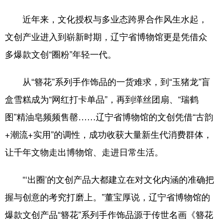
近年来，文化授权与多业态跨界合作风生水起，
文创产业进入到崭新时期，辽宁省博物馆更是凭借众
多爆款文创“圈粉”年轻一代。
从“簪花”系列手作饰品的一货难求，到“玉猪龙”盲
盒雪糕成为“网红打卡单品”，再到缂丝团扇、“瑞鹤
图”精油皂频频售罄……辽宁省博物馆的文创凭借“古韵
+潮流+实用”的调性，成功收获大量新生代消费群体，
让千年文物走出博物馆、走进日常生活。
“‘出圈’的文创产品大都建立在对文化内涵的准确把
握与创意的考究打磨上。”董宝厚说，辽宁省博物馆的
爆款文创产品“簪花”系列手作饰品源于传世名画《簪花