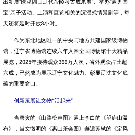
出新展“医巫闾山辽代帝陵考古成果展”、举办“遇见国
宝”亲子活动、上演和展览相关的沉浸式情景剧等，每
天还将延时开放3小时。
作为东北地区唯一的中央与地方共建国家级博物
馆，辽宁省博物馆连续六年入围全国博物馆十大精品
展览，2025年接待观众366万人次，省外观众占比超
六成，已然成为展示辽宁文化魅力、彰显辽沈文化底
蕴的重要窗口。
创新策展让文物“活起来”
当唐寅的《山路松声图》遇上李白的《望庐山瀑
布》，当文徵明的《惠山茶会图》邂逅苏轼的《定风