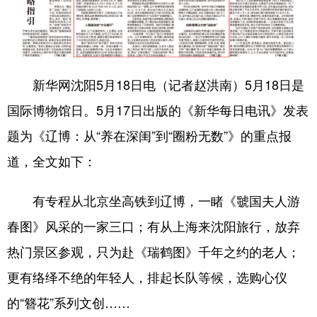
Deutsch
Português
新华网沈阳5月18日电（记者赵洪南）5月18日是
国际博物馆日。5月17日出版的《新华每日电讯》发表
题为《辽博：从“养在深闺”到“圈粉无数”》的重点报
道，全文如下：
有专程从北京坐高铁到辽博，一睹《虢国夫人游
春图》风采的一家三口；有从上海来沈阳旅行，放弃
热门景区参观，只为赴《瑞鹤图》千年之约的老人；
更有络绎不绝的年轻人，排起长队等候，选购心仪
的“簪花”系列文创……