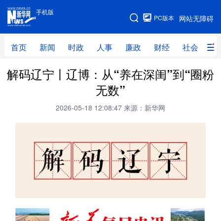
手机版
手机版
PC版本
网站无障碍
网站地图
首页
新闻
时政
人事
廉政
财经
社会
科
解码辽宁丨辽博：从“养在深闺”到“圈粉
首页
新闻
时政
人事
无数”
廉政
财经
社会
科技
2026-05-18 12:08:47
来源：新华网
文化
教育
健康
旅游
体育
视频
直播
无人机
地方频道
北京
天津
河北
山西
辽宁
吉林
上海
江苏