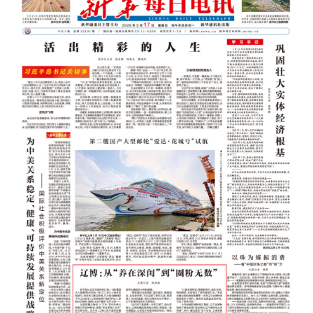
浙江
安徽
福建
江西
山东
河南
湖北
湖南
广东
广西
海南
重庆
四川
贵州
云南
西藏
陕西
甘肃
青海
宁夏
新疆
内蒙古
黑龙江
多语种频道
English
Español
Français
عربى
Русский язык
日本語
한국어