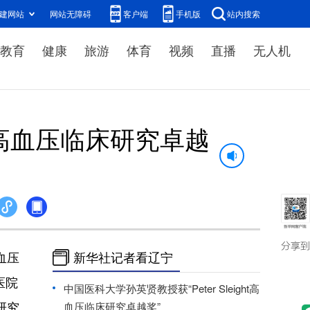
建网站
网站无障碍
客户端
手机版
站内搜索
教育
健康
旅游
体育
视频
直播
无人机
ht高血压临床研究卓越
血压
新华社记者看辽宁
医院
中国医科大学孙英贤教授获“Peter Sleight高
研究
血压临床研究卓越奖”