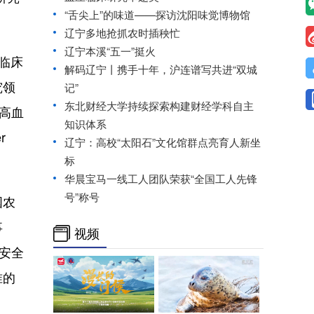
“舌尖上”的味道——探访沈阳味觉博物馆
辽宁多地抢抓农时插秧忙
辽宁本溪“五一”挺火
压临床
解码辽宁丨携手十年，沪连谱写共进“双城
究领
记”
东北财经大学持续探索构建财经学科自主
际高血
知识体系
r
辽宁：高校“太阳石”文化馆群点亮育人新坐
标
华晨宝马一线工人团队荣获“全国工人先锋
号”称号
国农
事
视频
安全
准的