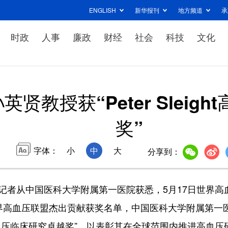
ENGLISH
新华报刊
地方频道
承
时政
人事
廉政
财经
社会
科技
文化
贤教授获“Peter Sleig
奖”
字体：
小
中
大
分享到：
者从中国医科大学附属第一医院获悉，5月17日世界高
世界高血压联盟杰出贡献获奖名单，中国医科大学附属第一
ght高血压临床研究卓越奖”，以表彰其在全球范围内推进高血压