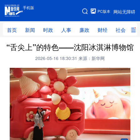
手机版
手机版
PC版本
网站无障碍
网站地图
首页
新闻
时政
人事
廉政
财经
社会
科
“舌尖上”的特色——沈阳冰淇淋博物馆
首页
新闻
时政
人事
2026-05-16 18:30:31
来源：新华网
廉政
财经
社会
科技
文化
教育
健康
旅游
体育
视频
直播
无人机
地方频道
北京
天津
河北
山西
辽宁
吉林
上海
江苏