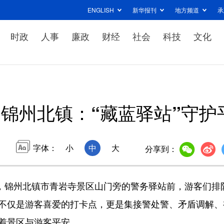
ENGLISH
新华报刊
地方频道
承
时政
人事
廉政
财经
社会
科技
文化
锦州北镇：“藏蓝驿站”守护
字体：
小
中
大
分享到：
，锦州北镇市青岩寺景区山门旁的警务驿站前，游客们排
，不仅是游客喜爱的打卡点，更是集接警处警、矛盾调解、
护着景区与游客平安。