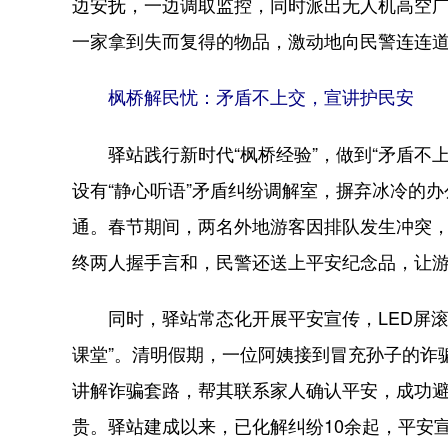
边安抚，一边调取监控，同时派出无人机高空
一家拿到失而复得的物品，激动地向民警连连
枫桥解民忧：矛盾不上交，宣讲护民安
驿站践行新时代“枫桥经验”，做到“矛盾不上
设有“静心听语”矛盾纠纷调解室，摒弃冰冷的
通。春节期间，两名外地游客因排队发生冲突
终两人握手言和，民警还送上平安纪念品，让
同时，驿站常态化开展平安宣传，LED屏滚
课堂”。清明假期，一位阿姨接到冒充孙子的诈
讲解诈骗套路，帮其联系家人确认平安，成功
贵。驿站建成以来，已化解纠纷10余起，平安