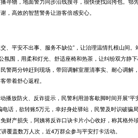
广播寻物，地面警力同步沿线搜寻，很快便找回挎包。鄂
道谢，高效的智慧警务让游客倍感安心。
交、平安不出事、服务不缺位”，让治理温情扎根山间。
办公氛围，用柔和灯光、舒适座椅和热茶，让纠纷双方静下
，民警两分钟赶到现场，带回调解室厘清事实、耐心调解
游客带着舒心返程。
动播放防火、反诈提示，民警利用游客歇脚时间开展“平
骗电话，欲转账5万元，幸好身处驿站，民警及时识破骗
避免财产损失，阿姨将反诈口诀卡片小心收好，称其格外
宣讲覆盖数万人次，近4万群众参与平安打卡活动。