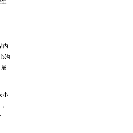
先生
站内
心沟
，最
安小
局，
珍