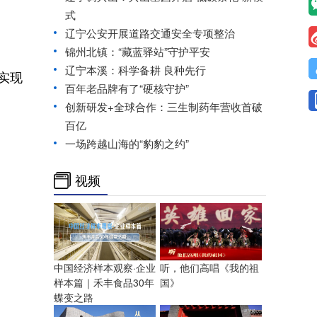
式
辽宁公安开展道路交通安全专项整治
锦州北镇：“藏蓝驿站”守护平安
辽宁本溪：科学备耕 良种先行
实现
百年老品牌有了“硬核守护”
创新研发+全球合作：三生制药年营收首破
百亿
一场跨越山海的“豹豹之约”
视频
中国经济样本观察·企业
听，他们高唱《我的祖
样本篇｜禾丰食品30年
国》
蝶变之路