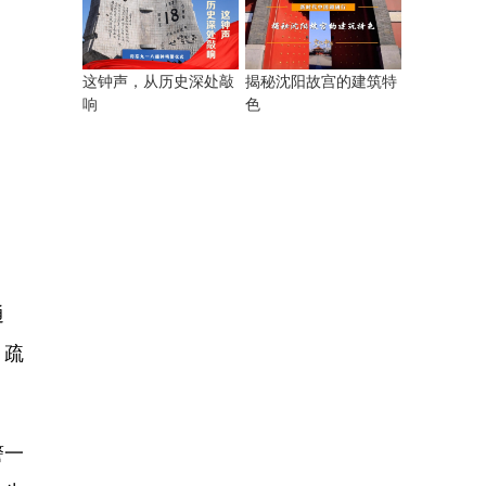
揭秘沈阳故宫的建筑特
这钟声，从历史深处敲
色
响
通
、疏
警一