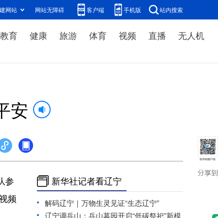
建网站
网站无障碍
客户端
手机版
站内搜索
教育
健康
旅游
体育
视频
直播
无人机
平安
队参
新华社记者看辽宁
视频
解码辽宁｜万物生灵见证“生态辽宁”
辽宁调兵山：兵山墓园开启“低碳祭祀”新模