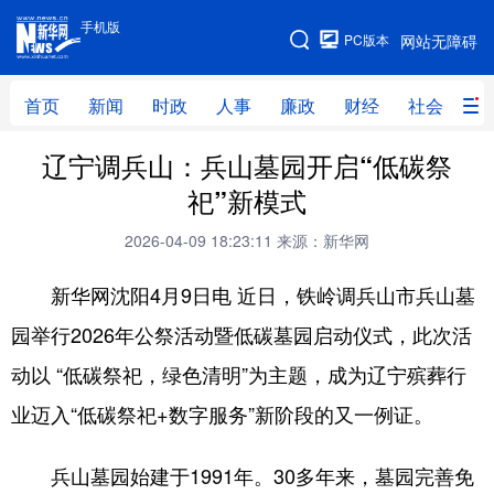
手机版
手机版
PC版本
网站无障碍
网站地图
首页
新闻
时政
人事
廉政
财经
社会
科
辽宁调兵山：兵山墓园开启“低碳祭
首页
新闻
时政
人事
祀”新模式
廉政
财经
社会
科技
2026-04-09 18:23:11
来源：新华网
文化
教育
健康
旅游
新华网沈阳4月9日电 近日，铁岭调兵山市兵山墓
体育
视频
直播
无人机
园举行2026年公祭活动暨低碳墓园启动仪式，此次活
动以 “低碳祭祀，绿色清明”为主题，成为辽宁殡葬行
地方频道
业迈入“低碳祭祀+数字服务”新阶段的又一例证。
北京
天津
河北
山西
兵山墓园始建于1991年。30多年来，墓园完善免
辽宁
吉林
上海
江苏