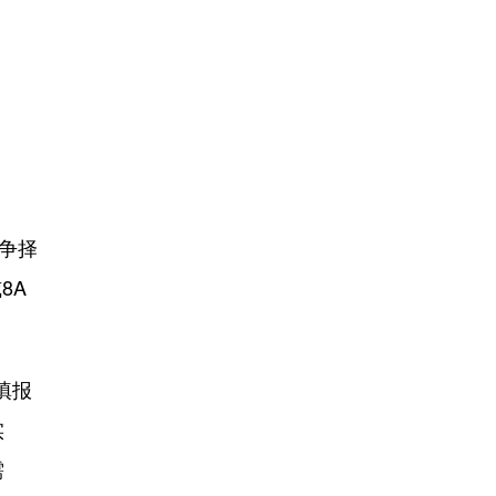
争择
8A
填报
实
需