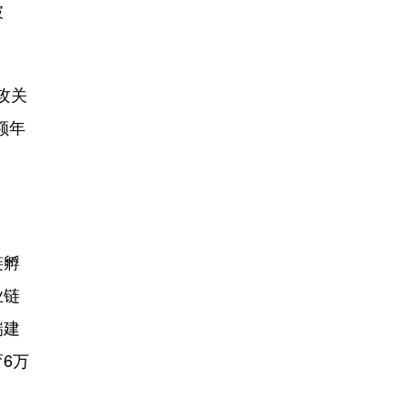
破
攻关
额年
链孵
业链
瑞建
6万