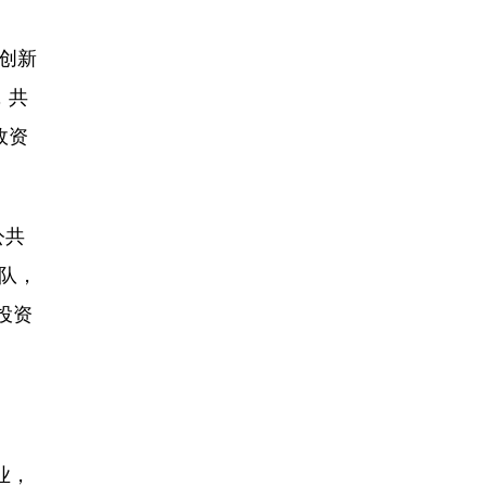
、创新
，共
政资
公共
队，
投资
业，