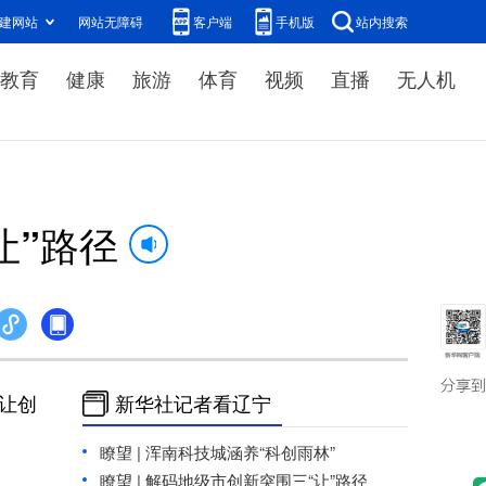
建网站
网站无障碍
客户端
手机版
站内搜索
教育
健康
旅游
体育
视频
直播
无人机
让”路径
新华社记者看辽宁
让创
瞭望 | 浑南科技城涵养“科创雨林”
瞭望 | 解码地级市创新突围三“让”路径