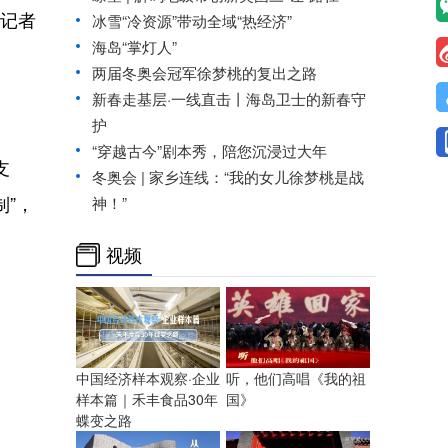
记者
冰雪“冷资源”带动全域“热经济”
海岛“掌灯人”
两届冬奥会冠军徐梦桃的复出之路
新春走基层·一线直击丨海岛卫士的新春守
护
“穿越古今”剧本秀，陪您沉浸过大年
支
冬奥会 | 家乡连线：“我的女儿徐梦桃是战
制”，
神！”
视频
中国经济样本观察·企业
听，他们高唱《我的祖
样本篇｜禾丰食品30年
国》
蝶变之路