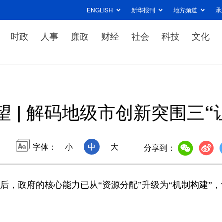
ENGLISH
新华报刊
地方频道
承
时政
人事
廉政
财经
社会
科技
文化
望 | 解码地级市创新突围三“
字体：
小
中
大
分享到：
，政府的核心能力已从“资源分配”升级为“机制构建”，