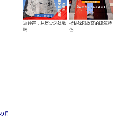
揭秘沈阳故宫的建筑特
这钟声，从历史深处敲
色
响
9月