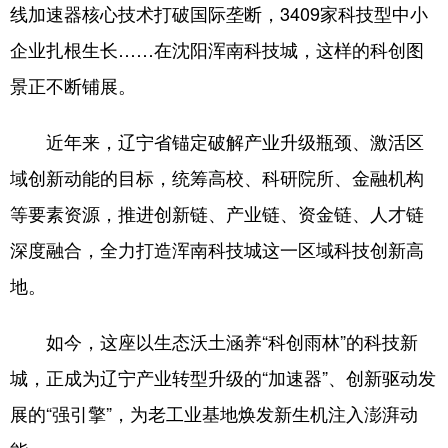
线加速器核心技术打破国际垄断，3409家科技型中小
浙江
安徽
福建
江西
企业扎根生长……在沈阳浑南科技城，这样的科创图
山东
河南
湖北
湖南
景正不断铺展。
广东
广西
海南
重庆
近年来，辽宁省锚定破解产业升级瓶颈、激活区
四川
贵州
云南
西藏
域创新动能的目标，统筹高校、科研院所、金融机构
陕西
甘肃
青海
宁夏
等要素资源，推进创新链、产业链、资金链、人才链
新疆
内蒙古
黑龙江
深度融合，全力打造浑南科技城这一区域科技创新高
地。
多语种频道
如今，这座以生态沃土涵养“科创雨林”的科技新
English
Español
Français
عربى
城，正成为辽宁产业转型升级的“加速器”、创新驱动发
Русский язык
日本語
한국어
展的“强引擎”，为老工业基地焕发新生机注入澎湃动