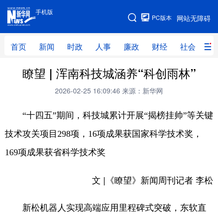
手机版
手机版
PC版本
网站无障碍
网站地图
首页
新闻
时政
人事
廉政
财经
社会
科
瞭望 | 浑南科技城涵养“科创雨林”
首页
新闻
时政
人事
2026-02-25 16:09:46
来源：新华网
廉政
财经
社会
科技
文化
教育
健康
旅游
“十四五”期间，科技城累计开展“揭榜挂帅”等关键
技术攻关项目298项，16项成果获国家科学技术奖，
体育
视频
直播
无人机
169项成果获省科学技术奖
地方频道
文 |《瞭望》新闻周刊记者 李松
北京
天津
河北
山西
新松机器人实现高端应用里程碑式突破，东软直
辽宁
吉林
上海
江苏