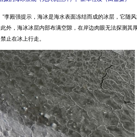
”李殿强提示，海冰是海水表面冻结而成的冰层，它随风
。此外，海冰冰层内部布满空隙，在岸边肉眼无法探测其
，禁止在冰上行走。