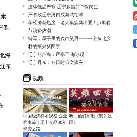
连续低温严寒 辽宁多措并举保民生
严寒致辽东湾四成海域结冰
因素
年经济新热度｜老大集焕新出圈！点燃春
在低
节消费热潮
特写：屋子里的欢声笑语——一个东北乡
村的振兴新图景
北海
辽宁葫芦岛：严寒至 海冰现
辽宁丹东：冬日时节文旅兴
占辽东
视频
冰，
冻
中国经济样本观察·企业
听，他们高唱《我的祖
样本篇｜禾丰食品30年
国》
蝶变之路