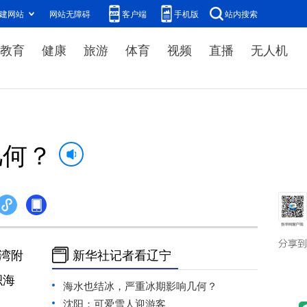
建网站
网站无障碍
客户端
手机版
站内搜索
教育
健康
旅游
体育
视频
直播
无人机
几何？
湾附
新华社记者看辽宁
积海
海水也结冰，严重冰期影响几何？
沈阳：可爱雪人迎游客