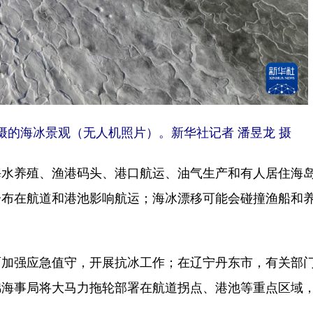
摄的海冰景观（无人机照片）。新华社记者 潘昱龙 摄
养殖、渔港码头、港口航运、油气生产和有人居住海
分布在航道和港池影响航运；海冰漂移可能会碰撞渔船和
强应急值守，开展抗冰工作；在辽宁丹东市，有关部
锦海事局将大马力拖轮部署在航道拐点、港池等重点区域