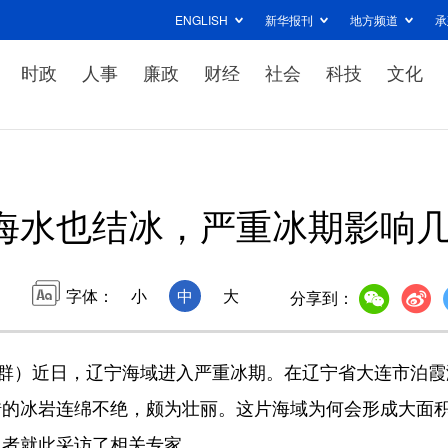
ENGLISH
新华报刊
地方频道
承
时政
人事
廉政
财经
社会
科技
文化
海水也结冰，严重冰期影响
字体：
小
中
大
分享到：
群）近日，辽宁海域进入严重冰期。在辽宁省大连市泊霞
错的冰岩连绵不绝，颇为壮丽。这片海域为何会形成大面
记者就此采访了相关专家。