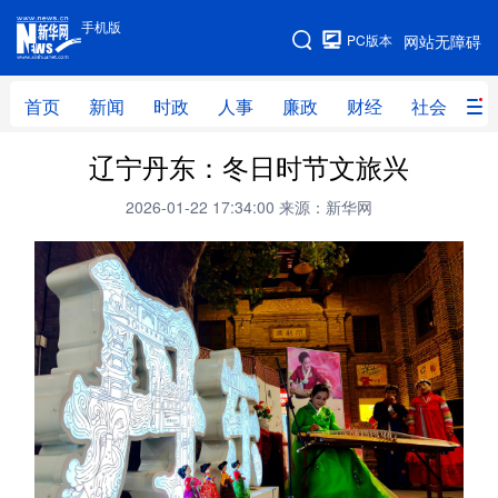
手机版
手机版
PC版本
网站无障碍
网站地图
首页
新闻
时政
人事
廉政
财经
社会
科
辽宁丹东：冬日时节文旅兴
首页
新闻
时政
人事
2026-01-22 17:34:00
来源：新华网
廉政
财经
社会
科技
文化
教育
健康
旅游
体育
视频
直播
无人机
地方频道
北京
天津
河北
山西
辽宁
吉林
上海
江苏