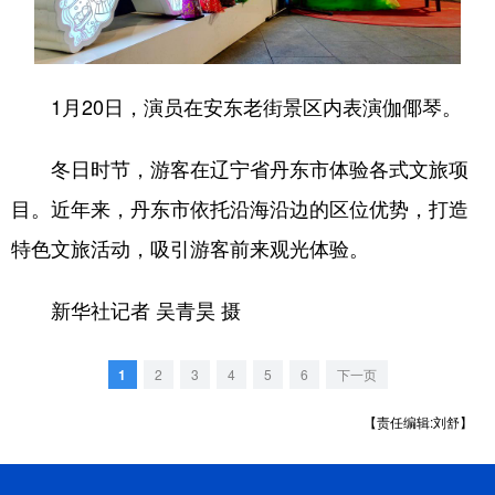
浙江
安徽
福建
江西
山东
河南
湖北
湖南
1月20日，演员在安东老街景区内表演伽倻琴。
广东
广西
海南
重庆
冬日时节，游客在辽宁省丹东市体验各式文旅项
四川
贵州
云南
西藏
目。近年来，丹东市依托沿海沿边的区位优势，打造
陕西
甘肃
青海
宁夏
特色文旅活动，吸引游客前来观光体验。
新疆
内蒙古
黑龙江
新华社记者 吴青昊 摄
多语种频道
1
2
3
4
5
6
下一页
English
Español
Français
عربى
【责任编辑:刘舒】
Русский язык
日本語
한국어