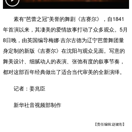
浙江
安徽
福建
江西
素有“芭蕾之冠”美誉的舞剧《吉赛尔》，自1841
山东
河南
湖北
湖南
年首演以来，其凄美的爱情故事打动了众多观众。5月
广东
广西
海南
重庆
8日晚，由英国编导梅娜·吉尔古德为辽宁芭蕾舞团量
四川
贵州
云南
西藏
身定制的新版《吉赛尔》在沈阳与观众见面。写意的
陕西
甘肃
青海
宁夏
舞美设计、细腻动人的表演、张弛有度的叙事节奏，
都对这部百年经典做出了适合当代审美的全新演绎。
新疆
内蒙古
黑龙江
记者：姜兆臣
多语种频道
新华社音视频部制作
English
Español
Français
عربى
Русский язык
日本語
한국어
【责任编辑:赵健彤】