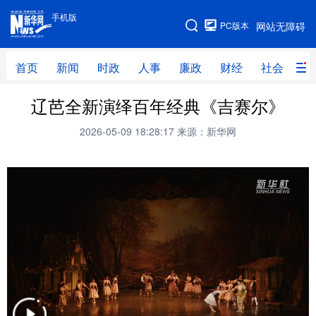
手机版
手机版
PC版本
网站无障碍
网站地图
首页
新闻
时政
人事
廉政
财经
社会
科
辽芭全新演绎百年经典《吉赛尔》
首页
新闻
时政
人事
2026-05-09 18:28:17
来源：新华网
廉政
财经
社会
科技
文化
教育
健康
旅游
体育
视频
直播
无人机
地方频道
北京
天津
河北
山西
辽宁
吉林
上海
江苏