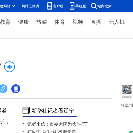
建网站
网站无障碍
客户端
手机版
站内搜索
教育
健康
旅游
体育
视频
直播
无人机
”
漫着
新华社记者看辽宁
子，
记者来信：市委大院为啥“火”了
在风中 为“巨臂”校准毫厘