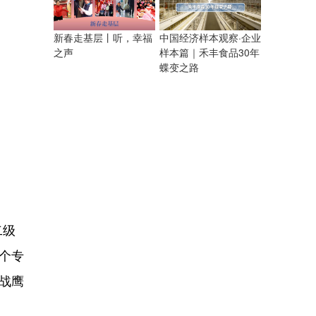
新春走基层丨听，幸福
中国经济样本观察·企业
之声
样本篇｜禾丰食品30年
蝶变之路
二级
个专
护战鹰