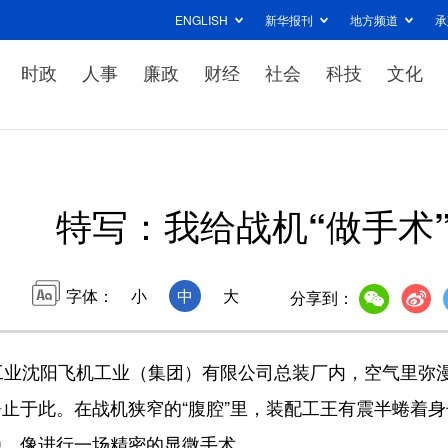
ENGLISH
新华报刊
地方频道
承
时政
人事
廉政
财经
社会
科技
文化
特写：我给战机“做手术
字体：
小
中
大
分享到：
业沈阳飞机工业（集团）有限公司总装厂内，空气里弥
止于此。在战机狭窄的“腹腔”里，装配工王有震半蜷着身
稳，像进行一场精密的显微手术。