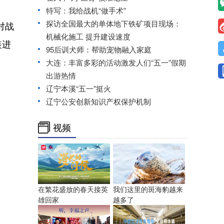
特写：我给战机“做手术”
探访全国最大的单体地下铁矿项目现场：
对战
机械化施工 提升建设速度
装进
95后训犬师：帮助宠物融入家庭
大连：丰富多彩的活动激发人们“五一”假期
出游热情
辽宁本溪“五一”挺火
辽宁公安创新知识产权保护机制
视频
在繁花盛放的春天接英
我们这里的斑海豹越来
雄回家
越多了