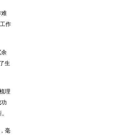
作难
我工作
冗余
了生
梳理
成功
新。
，毫