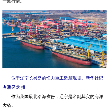
一波行情。
Deutsch
Português
位于辽宁长兴岛的恒力重工造船现场。新华社记
者潘昱龙 摄
作为我国最北沿海省份，辽宁是名副其实的海洋
大省。