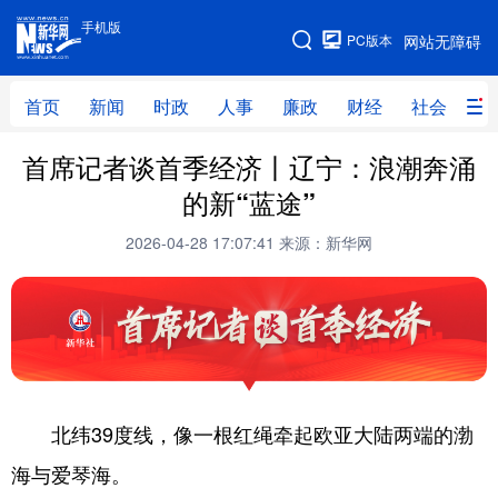
手机版
手机版
PC版本
网站无障碍
网站地图
首页
新闻
时政
人事
廉政
财经
社会
科
首席记者谈首季经济丨辽宁：浪潮奔涌
首页
新闻
时政
人事
的新“蓝途”
廉政
财经
社会
科技
2026-04-28 17:07:41
来源：新华网
文化
教育
健康
旅游
体育
视频
直播
无人机
地方频道
北纬39度线，像一根红绳牵起欧亚大陆两端的渤
北京
天津
河北
山西
海与爱琴海。
辽宁
吉林
上海
江苏