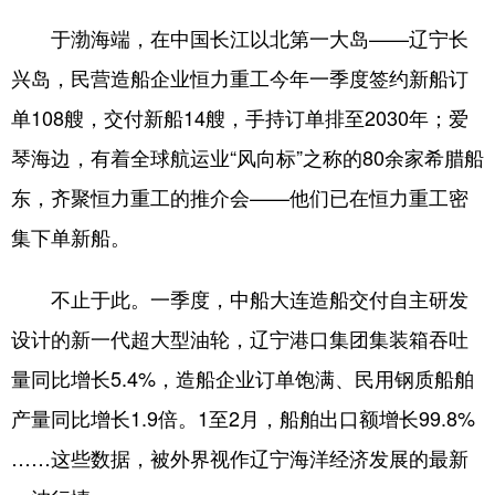
于渤海端，在中国长江以北第一大岛——辽宁长
浙江
安徽
福建
江西
兴岛，民营造船企业恒力重工今年一季度签约新船订
山东
河南
湖北
湖南
单108艘，交付新船14艘，手持订单排至2030年；爱
广东
广西
海南
重庆
琴海边，有着全球航运业“风向标”之称的80余家希腊船
四川
贵州
云南
西藏
东，齐聚恒力重工的推介会——他们已在恒力重工密
陕西
甘肃
青海
宁夏
集下单新船。
新疆
内蒙古
黑龙江
不止于此。一季度，中船大连造船交付自主研发
设计的新一代超大型油轮，辽宁港口集团集装箱吞吐
多语种频道
量同比增长5.4%，造船企业订单饱满、民用钢质船舶
English
Español
Français
عربى
产量同比增长1.9倍。1至2月，船舶出口额增长99.8%
Русский язык
日本語
한국어
……这些数据，被外界视作辽宁海洋经济发展的最新