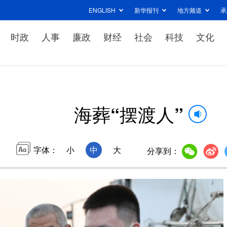
ENGLISH
新华报刊
地方频道
承
时政
人事
廉政
财经
社会
科技
文化
海葬“摆渡人”
字体：
小
中
大
分享到：