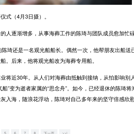
式（4月3日摄）。
人逐渐增多，从事海葬工作的陈琦与团队成员愈加忙
的陈琦还是一名观光船船长。偶然一次，他帮朋友出船送
艘船。后来，他将观光船改为海葬专用船。
将近30年。从人们对海葬由抵触到接纳，从怕影响别
船”变为逝者家属的“思念舟”。如今，已经退休的陈琦将
骨灰入海，随浪花浮动，陈琦对自己多年来的坚守倍感欣
5
6
7
8
下一页
>>|