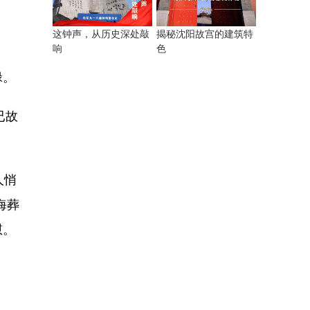
揭秘沈阳故宫的建筑特
这钟声，从历史深处敲
色
响
碌。
已故
人悄
海葬
慰。