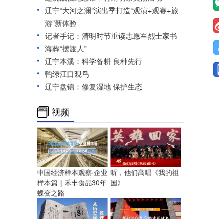
辽宁“大河之澜”演出季打造“观演+观赛+旅
游”新体验
记者手记：清明时节重读志愿军烈士家书
海葬“摆渡人”
辽宁本溪：科学备耕 良种先行
鸭绿江口观鸟
辽宁盘锦：修复湿地 保护生态
视频
中国经济样本观察·企业
听，他们高唱《我的祖
样本篇｜禾丰食品30年
国》
蝶变之路