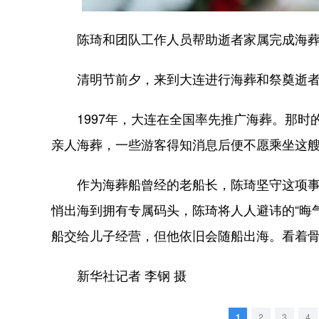
陈琦和团队工作人员帮助逝者家属完成海葬仪
清明节前夕，来到大连进行海葬和祭奠逝者的
1997年，大连在全国率先推广海葬。那时
亲人海葬，一些游客得知消息后便不愿乘坐这
作为海葬船曾经的老船长，陈琦坚守这项事业
悄出海到拥有专属码头，陈琦将人人避讳的“晦气
船交给儿子经营，但他依旧会随船出海。看着
新华社记者 李钢 摄
1
2
3
4