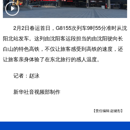
浙江
安徽
福建
江西
山东
河南
湖北
湖南
2月2日春运首日，G8155次列车9时55分准时从沈
广东
广西
海南
重庆
阳北站发车。这列由沈阳客运段担当的由沈阳驶向长
四川
贵州
云南
西藏
白山的特色高铁，不仅让旅客感受到高铁的速度，还
让旅客亲身体验了在东北旅行的感人温度。
陕西
甘肃
青海
宁夏
新疆
内蒙古
黑龙江
记者：赵泳
新华社音视频部制作
多语种频道
English
Español
Français
عربى
【责任编辑:赵健彤】
Русский язык
日本語
한국어