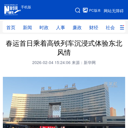
手机版
手机版
PC版本
网站无障碍
网站地图
首页
新闻
时政
人事
廉政
财经
社会
科
春运首日乘着高铁列车沉浸式体验东北
首页
新闻
时政
人事
风情
廉政
财经
社会
科技
2026-02-04 15:24:06
来源：新华网
文化
教育
健康
旅游
体育
视频
直播
无人机
地方频道
北京
天津
河北
山西
辽宁
吉林
上海
江苏