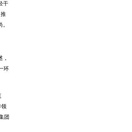
轻干
目推
尚。
述，
一环
范
作领
集团