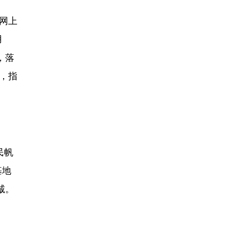
网上
用
，落
，指
民帆
基地
诚。