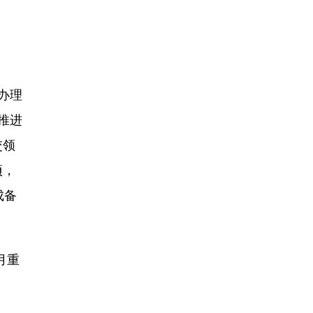
办理
推进
交领
项，
成备
月重