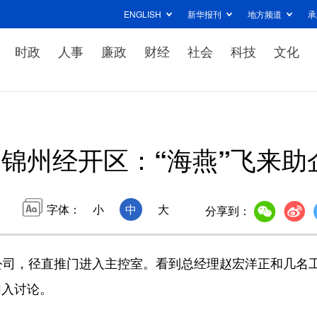
ENGLISH
新华报刊
地方频道
承
时政
人事
廉政
财经
社会
科技
文化
锦州经开区：“海燕”飞来助
字体：
小
中
大
分享到：
司，径直推门进入主控室。看到总经理赵宏洋正和几名
加入讨论。