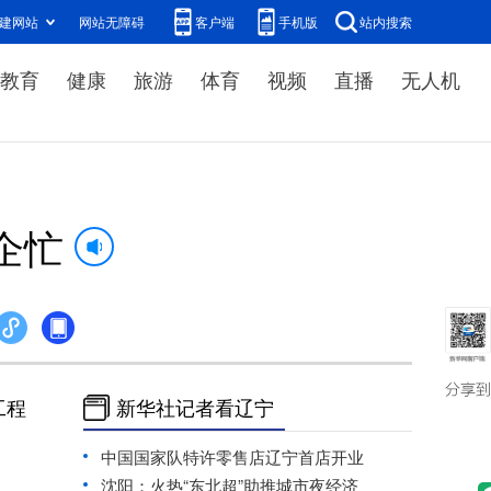
建网站
网站无障碍
客户端
手机版
站内搜索
教育
健康
旅游
体育
视频
直播
无人机
企忙
工程
新华社记者看辽宁
中国国家队特许零售店辽宁首店开业
沈阳：火热“东北超”助推城市夜经济