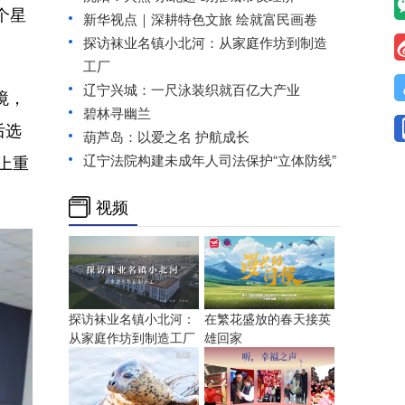
个星
新华视点｜深耕特色文旅 绘就富民画卷
探访袜业名镇小北河：从家庭作坊到制造
工厂
辽宁兴城：一尺泳装织就百亿大产业
境，
碧林寻幽兰
后选
葫芦岛：以爱之名 护航成长
上重
辽宁法院构建未成年人司法保护“立体防线”
视频
探访袜业名镇小北河：
在繁花盛放的春天接英
从家庭作坊到制造工厂
雄回家