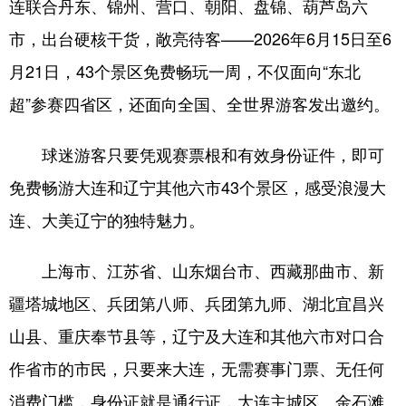
连联合丹东、锦州、营口、朝阳、盘锦、葫芦岛六
浙江
安徽
福建
江西
市，出台硬核干货，敞亮待客——2026年6月15日至6
月21日，43个景区免费畅玩一周，不仅面向“东北
山东
河南
湖北
湖南
超”参赛四省区，还面向全国、全世界游客发出邀约。
广东
广西
海南
重庆
四川
贵州
云南
西藏
球迷游客只要凭观赛票根和有效身份证件，即可
陕西
甘肃
青海
宁夏
免费畅游大连和辽宁其他六市43个景区，感受浪漫大
连、大美辽宁的独特魅力。
新疆
内蒙古
黑龙江
上海市、江苏省、山东烟台市、西藏那曲市、新
多语种频道
疆塔城地区、兵团第八师、兵团第九师、湖北宜昌兴
English
Español
Français
عربى
山县、重庆奉节县等，辽宁及大连和其他六市对口合
作省市的市民，只要来大连，无需赛事门票、无任何
Русский язык
日本語
한국어
消费门槛，身份证就是通行证，大连主城区、金石滩