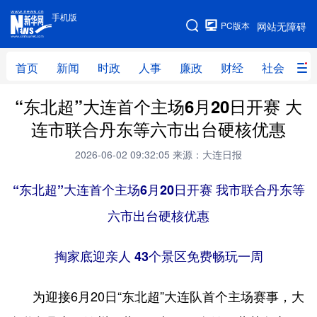
手机版
手机版
PC版本
网站无障碍
网站地图
首页
新闻
时政
人事
廉政
财经
社会
科
“东北超”大连首个主场6月20日开赛 大
首页
新闻
时政
人事
连市联合丹东等六市出台硬核优惠
廉政
财经
社会
科技
2026-06-02 09:32:05
来源：大连日报
文化
教育
健康
旅游
“东北超”大连首个主场6月20日开赛 我市联合丹东等
体育
视频
直播
无人机
六市出台硬核优惠
地方频道
掏家底迎亲人 43个景区免费畅玩一周
北京
天津
河北
山西
为迎接6月20日“东北超”大连队首个主场赛事，大
辽宁
吉林
上海
江苏