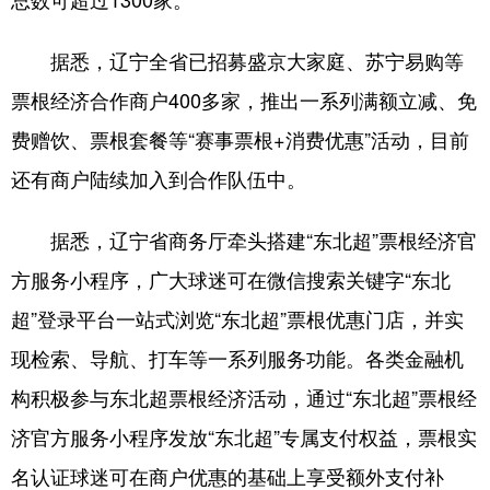
浙江
安徽
福建
江西
据悉，辽宁全省已招募盛京大家庭、苏宁易购等
山东
河南
湖北
湖南
票根经济合作商户400多家，推出一系列满额立减、免
广东
广西
海南
重庆
费赠饮、票根套餐等“赛事票根+消费优惠”活动，目前
还有商户陆续加入到合作队伍中。
四川
贵州
云南
西藏
陕西
甘肃
青海
宁夏
据悉，辽宁省商务厅牵头搭建“东北超”票根经济官
新疆
内蒙古
黑龙江
方服务小程序，广大球迷可在微信搜索关键字“东北
超”登录平台一站式浏览“东北超”票根优惠门店，并实
多语种频道
现检索、导航、打车等一系列服务功能。各类金融机
构积极参与东北超票根经济活动，通过“东北超”票根经
English
Español
Français
عربى
济官方服务小程序发放“东北超”专属支付权益，票根实
Русский язык
日本語
한국어
名认证球迷可在商户优惠的基础上享受额外支付补