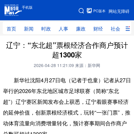
手机版
手机版
PC版本
网站无障碍
网站地图
首页
新闻
时政
人事
廉政
财经
社会
科
辽宁：“东北超”票根经济合作商户预计
首页
新闻
时政
人事
超1300家
廉政
财经
社会
科技
2026-04-28 11:21:09
来源：新华网
文化
教育
健康
旅游
新华社沈阳4月27日电（记者于也童）记者从27日
体育
视频
直播
无人机
举行的2026年东北地区城市足球联赛（简称“东北
超”）辽宁赛区新闻发布会上获悉，辽宁着眼赛事经济
地方频道
的延伸价值，创新票根经济模式，玩转“一张门票”，推
北京
天津
河北
山西
动体育流量向消费增量转化，预计赛事期间合作商户
辽宁
吉林
上海
江苏
总数可超过1300家。