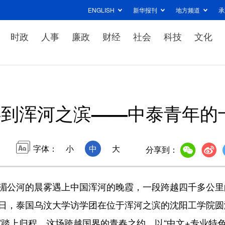
ENGLISH
新华报刊
地方频道
承
时政
人事
廉政
财经
社会
科技
文化
到浑河之滨——中泰青年的十
字体：
小
中
大
分享到：
湄公河的晨雾遇上中国浑河的晚霞，一段跨越四千多公里
2日，泰国乌汶大学访学团在位于浑河之滨的沈阳工学院圆
踏上归程。这场跨越国界的青春之约，以“中文+专业特