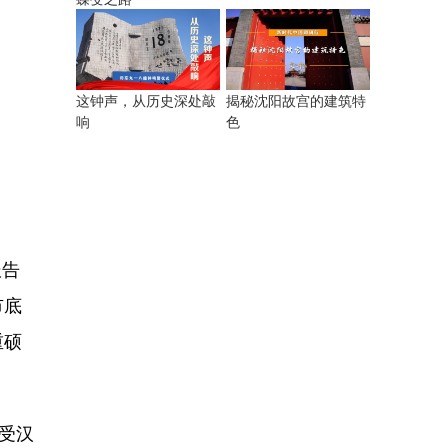
揭秘沈阳故宫的建筑特
这钟声，从历史深处敲
色
响
报告
市底
重硕
受汉