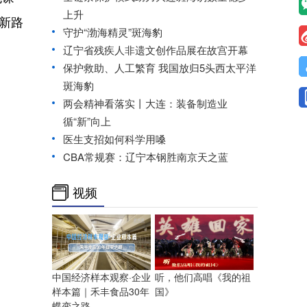
上升
了新路
守护“渤海精灵”斑海豹
辽宁省残疾人非遗文创作品展在故宫开幕
保护救助、人工繁育 我国放归5头西太平洋
斑海豹
两会精神看落实丨大连：装备制造业
循“新”向上
医生支招如何科学用嗓
CBA常规赛：辽宁本钢胜南京天之蓝
视频
中国经济样本观察·企业
听，他们高唱《我的祖
样本篇｜禾丰食品30年
国》
蝶变之路