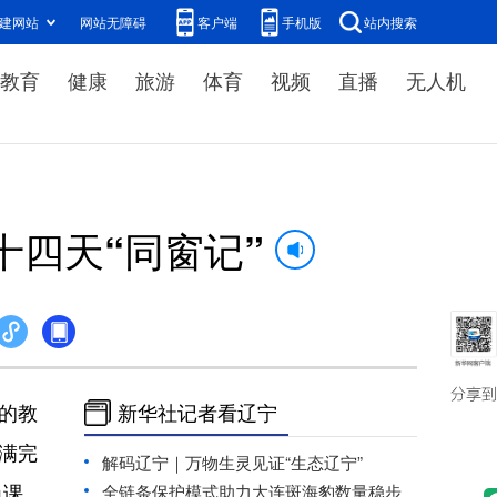
建网站
网站无障碍
客户端
手机版
站内搜索
教育
健康
旅游
体育
视频
直播
无人机
四天“同窗记”
的教
新华社记者看辽宁
满完
解码辽宁｜万物生灵见证“生态辽宁”
色课
全链条保护模式助力大连斑海豹数量稳步