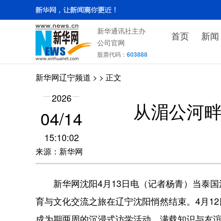
新华通讯社主办
首页
新闻
公司官网
股票代码：
603888
新华网辽宁频道
>
> 正文
2026
从湄公河畔
04/14
15:10:02
来源：新华网
新华网沈阳4月13日电（记者杨青）当泰国
育与文化交流之旅在辽宁沈阳悄然结束。4月1
成为期两周的沉浸式访学活动，满载知识与友谊