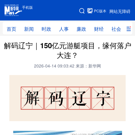
手机版
手机版
PC版本
网站无障碍
网站地图
首页
新闻
时政
人事
廉政
财经
社会
科
解码辽宁｜150亿元游艇项目，缘何落户
首页
新闻
时政
人事
大连？
廉政
财经
社会
科技
2026-04-14 09:03:42
来源：新华网
文化
教育
健康
旅游
体育
视频
直播
无人机
地方频道
北京
天津
河北
山西
辽宁
吉林
上海
江苏