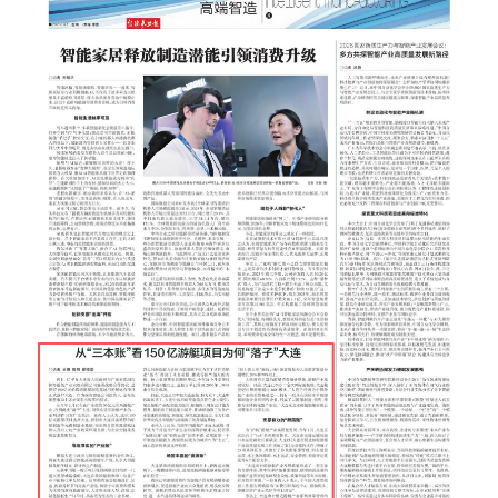
浙江
安徽
福建
江西
山东
河南
湖北
湖南
广东
广西
海南
重庆
四川
贵州
云南
西藏
陕西
甘肃
青海
宁夏
新疆
内蒙古
黑龙江
多语种频道
English
Español
Français
عربى
Русский язык
日本語
한국어