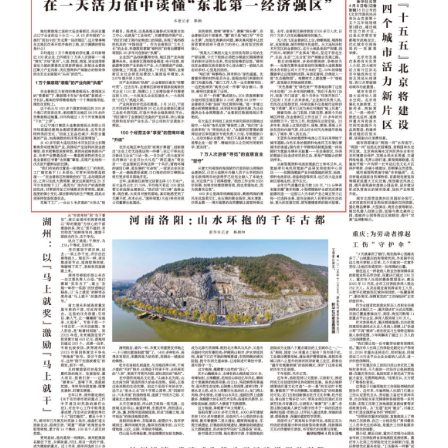
浙江
安徽
福建
江西
山东
河南
湖北
湖南
广东
广西
海南
重庆
四川
贵州
云南
西藏
陕西
甘肃
青海
宁夏
新疆
内蒙古
黑龙江
多语种频道
English
Español
Français
عربى
Русский язык
日本語
한국어