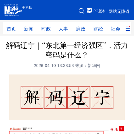
手机版
手机版
PC版本
网站无障碍
网站地图
首页
新闻
时政
人事
廉政
财经
社会
科
解码辽宁｜“东北第一经济强区”，活力
首页
新闻
时政
人事
密码是什么？
廉政
财经
社会
科技
2026-04-10 13:38:53
来源：新华网
文化
教育
健康
旅游
体育
视频
直播
无人机
地方频道
北京
天津
河北
山西
辽宁
吉林
上海
江苏