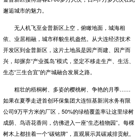
邂逅城市的魅力。
无人机飞至金普新区上空，俯瞰地面，城海相
依、业居相融，城市样貌生机盎然。从大连经济技术
开发区到金普新区，这片土地虽是因产而建、因产而
兴，却摒弃“产业孤岛”模式，坚定不移走生产、生活、
生态“三生合宜”的产城融合发展之路。
粗壮的梧桐树、多姿的樱桃树、争艳的月季……
如果在夏季走进首创环保集团大连恒基新润水务有限
公司9万平方米的厂区，50%的绿植覆盖率让这里绿树
成荫、鸟语花香间，仿佛进入一座“生态植物园”。每棵
树木上都挂着一个“碳铭牌”，直观展示其碳减排贡献。