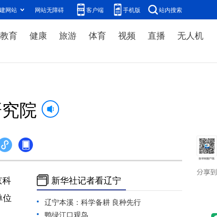
建网站
网站无障碍
客户端
手机版
站内搜索
教育
健康
旅游
体育
视频
直播
无人机
研究院
京科
新华社记者看辽宁
单位
辽宁本溪：科学备耕 良种先行
鸭绿江口观鸟