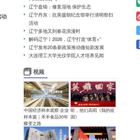
辽宁盘锦：修复湿地 保护生态
辽宁丹东：抗美援朝纪念馆举行清明祭扫
启动
活动
辽宁多地又到春花浪漫时
解码辽宁丨2026，辽宁打造“体育+”
辽宁发布20条新政策推动微短剧发展
大连理工大学光仪学院人才培养见闻
视频
中国经济样本观察·企业
听，他们高唱《我的祖
样本篇｜禾丰食品30年
国》
蝶变之路