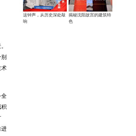
揭秘沈阳故宫的建筑特
这钟声，从历史深处敲
色
响
景。
分别
技术
务全
域积
方
推进