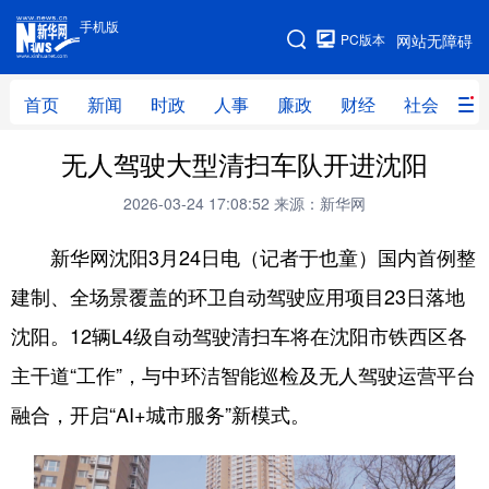
手机版
手机版
PC版本
网站无障碍
网站地图
首页
新闻
时政
人事
廉政
财经
社会
科
无人驾驶大型清扫车队开进沈阳
首页
新闻
时政
人事
2026-03-24 17:08:52
来源：新华网
廉政
财经
社会
科技
新华网沈阳3月24日电（记者于也童）国内首例整
文化
教育
健康
旅游
建制、全场景覆盖的环卫自动驾驶应用项目23日落地
体育
视频
直播
无人机
沈阳。12辆L4级自动驾驶清扫车将在沈阳市铁西区各
主干道“工作”，与中环洁智能巡检及无人驾驶运营平台
地方频道
融合，开启“AI+城市服务”新模式。
北京
天津
河北
山西
辽宁
吉林
上海
江苏