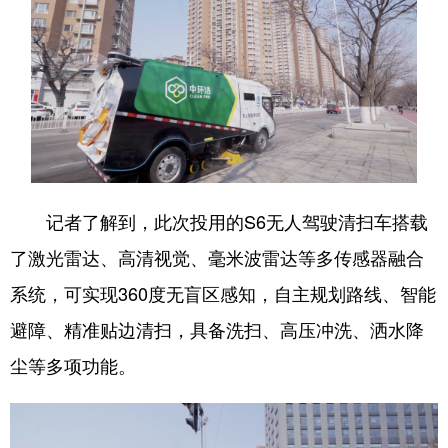
浙江
安徽
福建
江西
山东
河南
湖北
湖南
广东
广西
海南
重庆
四川
贵州
云南
西藏
陕西
甘肃
青海
宁夏
记者了解到，此次投用的S6无人驾驶清扫车搭载
新疆
内蒙古
黑龙江
了激光雷达、高清视觉、毫米波雷达等多传感器融合
系统，可实现360度无盲区感知，自主规划路线、智能
多语种频道
避障、精准贴边清扫，具备洗扫、高压冲洗、洒水降
尘等多项功能。
English
Español
Français
عربى
Русский язык
日本語
한국어