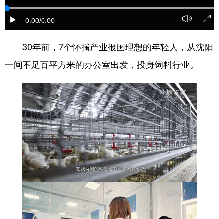
浙江
安徽
福建
江西
0:00
/0:00
山东
河南
湖北
湖南
30年前，7个怀揣产业报国理想的年轻人，从沈阳
广东
广西
海南
重庆
一间不足百平方米的办公室出发，投身饲料行业。
四川
贵州
云南
西藏
陕西
甘肃
青海
宁夏
新疆
内蒙古
黑龙江
多语种频道
English
Español
Français
عربى
Русский язык
日本語
한국어