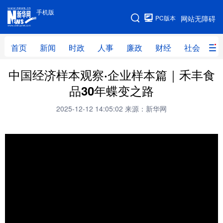
手机版
手机版
PC版本
网站无障碍
网站地图
首页
新闻
时政
人事
廉政
财经
社会
科
中国经济样本观察·企业样本篇｜禾丰食
首页
新闻
时政
人事
品30年蝶变之路
廉政
财经
社会
科技
2025-12-12 14:05:02
来源：新华网
文化
教育
健康
旅游
体育
视频
直播
无人机
地方频道
北京
天津
河北
山西
辽宁
吉林
上海
江苏