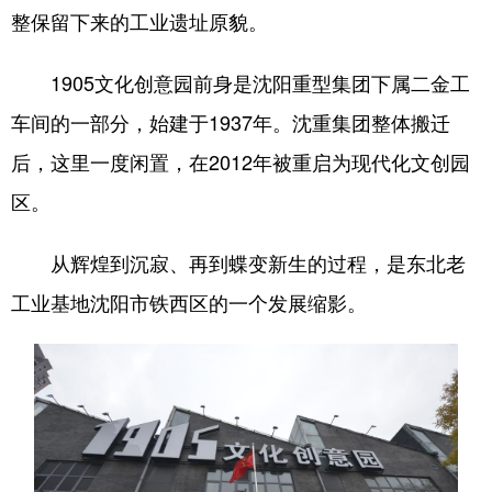
整保留下来的工业遗址原貌。
浙江
安徽
福建
江西
1905文化创意园前身是沈阳重型集团下属二金工
山东
河南
湖北
湖南
车间的一部分，始建于1937年。沈重集团整体搬迁
广东
广西
海南
重庆
后，这里一度闲置，在2012年被重启为现代化文创园
四川
贵州
云南
西藏
区。
陕西
甘肃
青海
宁夏
从辉煌到沉寂、再到蝶变新生的过程，是东北老
新疆
内蒙古
黑龙江
工业基地沈阳市铁西区的一个发展缩影。
多语种频道
English
Español
Français
عربى
Русский язык
日本語
한국어