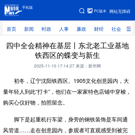
手机版
手机版
PC版本
网站无障碍
网站地图
首页
新闻
时政
人事
廉政
财经
社会
科
四中全会精神在基层丨东北老工业基地
首页
新闻
时政
人事
铁西区的蝶变与新生
廉政
财经
社会
科技
2025-11-10 17:14:27
来源：新华网
文化
教育
健康
旅游
初冬，辽宁沈阳铁西区。1905文化创意园内，大
体育
视频
直播
无人机
量年轻人到此“打卡”，他们在一家家特色店铺中穿梭，
购买心仪好物，拍照留念。
地方频道
脚下是起重机行车梁，身旁的钢铁装饰是车间通
北京
天津
河北
山西
风管道……走在创意园内，参观者可直观感受到被完
辽宁
吉林
上海
江苏