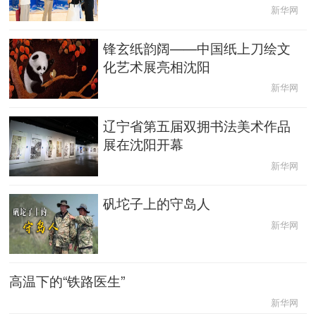
新华网
辽宁
吉林
上海
江苏
锋玄纸韵阔——中国纸上刀绘文
化艺术展亮相沈阳
浙江
安徽
福建
江西
新华网
山东
河南
湖北
湖南
辽宁省第五届双拥书法美术作品
广东
广西
海南
重庆
展在沈阳开幕
新华网
四川
贵州
云南
西藏
矾坨子上的守岛人
陕西
甘肃
青海
宁夏
新华网
新疆
内蒙古
黑龙江
高温下的“铁路医生”
新华网
多语种频道