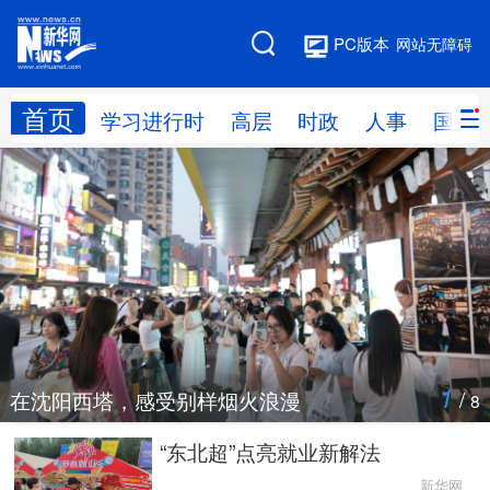
PC版本
网站无障碍
首页
网站地图
学习进行时
高层
时政
人事
国际
学习进行时
高层
时政
人事
国际
财经
网评
港澳
台湾
思客智库
全球连线
教育
科技
科创
量子
体育
1
/
在沈阳西塔，感受别样烟火浪漫
8
文化
书画
健康
军事
“东北超”点亮就业新解法
访谈
视频
图片
政务
新华网