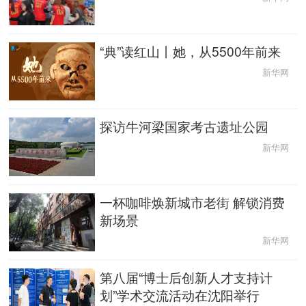
中央文件
金融
汽车
食品
“典”读红山丨她，从5500年前来
人居
信息化
数字经济
学术中国
新华网
乡村振兴
溯源中国
城市
旅游
探访牛河梁国家考古遗址公园
能源
会展
彩票
娱乐
新华网
时尚
悦读
公益
一带一路
一杯咖啡焕新城市老街 解锁消费
亚太网
上市公司
文化产业
新场景
新华网
地方频道
第八届“博士后创新人才支持计
划”学术交流活动在沈阳举行
北京
天津
河北
山西