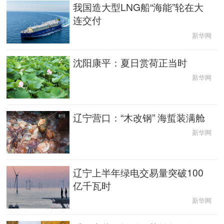
我国造大型LNG船“海能”轮在大
连交付
新华网
沈阳康平：夏日赏荷正当时
新华网
辽宁营口：“木改钢” 海蜇装满舱
新华网
辽宁上半年绿电交易量突破100
亿千瓦时
新华网