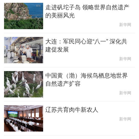
走进矾坨子岛 领略世界自然遗产
English
Español
Français
عربى
的美丽风光
新华网
Русский язык
日本語
한국어
大连：军民同心迎“八一” 深化共
Deutsch
Português
建促发展
新华网
中国黄（渤）海候鸟栖息地世界
自然遗产扩容
新华网
辽苏共育肉牛新农人
新华网